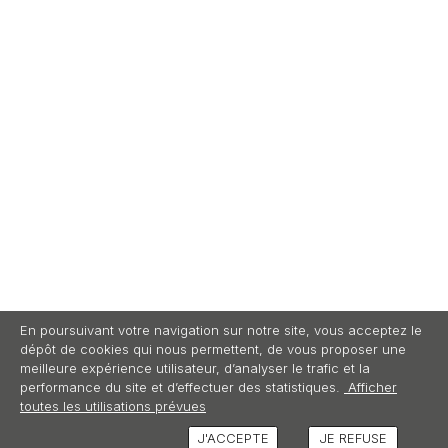
En poursuivant votre navigation sur notre site, vous acceptez le
dépôt de cookies qui nous permettent, de vous proposer une
meilleure expérience utilisateur, d’analyser le trafic et la
performance du site et d’effectuer des statistiques.
Afficher
toutes les utilisations prévues
J'ACCEPTE
JE REFUSE