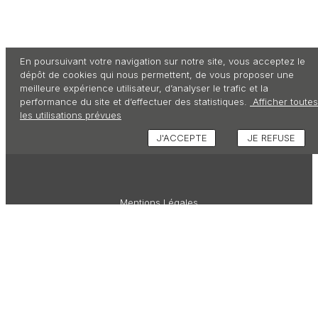
En poursuivant votre navigation sur notre site, vous acceptez le
dépôt de cookies qui nous permettent, de vous proposer une
meilleure expérience utilisateur, d’analyser le trafic et la
performance du site et d’effectuer des statistiques.
Afficher toutes
les utilisations prévues
J'ACCEPTE
JE REFUSE
Mentions Légales
C G V
Données Personnelles
Rétractation
Crédits photo pour Sublimo : Luc Fauret (photographe)