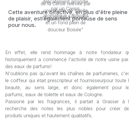
délicatement arrondie
de la Cerise relevée par
par un Cassis
une pointe de Vanille
Cette aventure olfactive, en plus d'être pleine
aromatique captivant
pour un fond velouté”
de plaisir, est également porteuse de sens
et un fond plein de
pour nous.
douceur Boisée”
En effet, elle rend hommage à notre fondateur qu
historiquement a commencé l'activité de notre usine par..
des eaux de parfums!
N'oublions pas qu'avant les chaînes de parfumeries, c'es
le coiffeur qui était prescripteur et fournisseurpour toute l
beauté, au sens large, et donc également pour le
parfums, eaux de toilette et eaux de Cologne.
Passioné par les fragrances, il partait à Grasser à l
recherche des notes les plus nobles pour créer de
produits uniques et hautement qualitatifs.