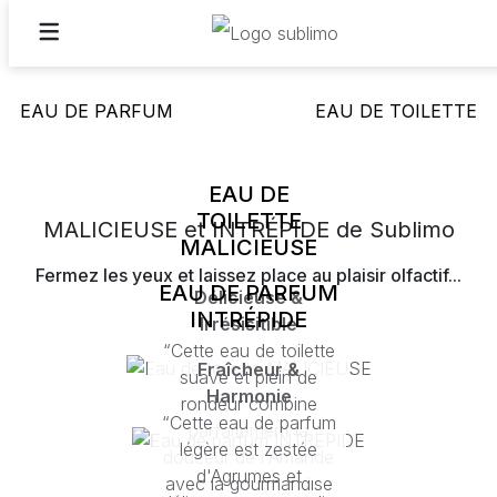
EAU DE PARFUM
EAU DE TOILETTE
EAU DE
TOILETTE
MALICIEUSE et INTRÉPIDE de Sublimo
MALICIEUSE
Fermez les yeux et laissez place au plaisir olfactif...
EAU DE PARFUM
Délicieuse &
INTRÉPIDE
Irrésisitible
“Cette eau de toilette
Fraîcheur &
suave et plein de
Harmonie
rondeur combine
“Cette eau de parfum
parfaitement la
légère est zestée
douceur de l'Amande
d'Agrumes et
avec la gourmandise