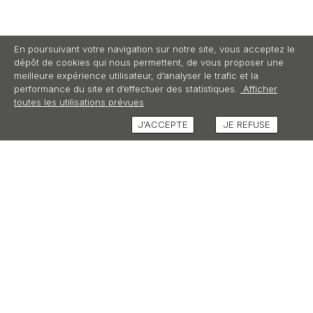
En poursuivant votre navigation sur notre site, vous acceptez le
dépôt de cookies qui nous permettent, de vous proposer une
meilleure expérience utilisateur, d’analyser le trafic et la
performance du site et d’effectuer des statistiques.
Afficher
toutes les utilisations prévues
J'ACCEPTE
JE REFUSE
DESCRIPTION