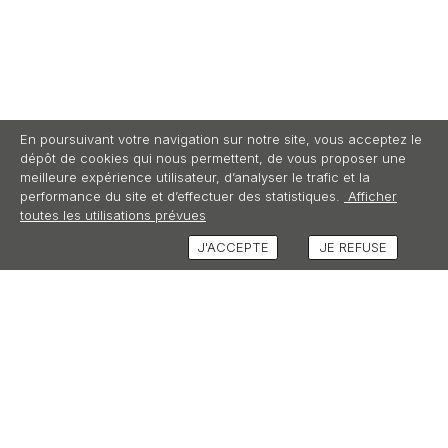
En poursuivant votre navigation sur notre site, vous acceptez le
dépôt de cookies qui nous permettent, de vous proposer une
meilleure expérience utilisateur, d’analyser le trafic et la
performance du site et d’effectuer des statistiques.
Afficher
toutes les utilisations prévues
J'ACCEPTE
JE REFUSE
AVIS (2)