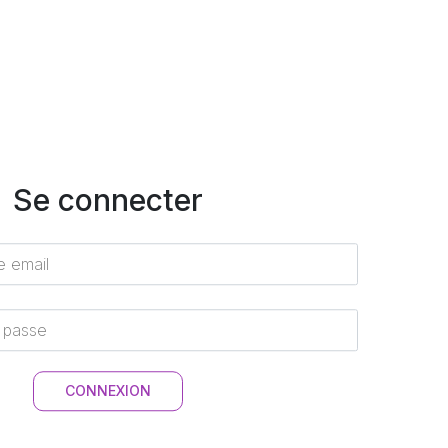
Se connecter
s'inscrire en tant que
professionnel
💇
↪️
Cliquez-ici
↩️
Homme
Femme
CONNEXION