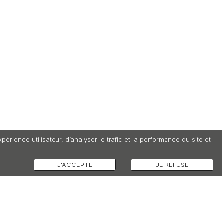
otre newsletter, vous reconnaissez avoir pris
de notre
politique de gestion des données
t vous l’acceptez.
e compte, vous reconnaissez avoir pris connaissance
que de gestion des données personnelles
et vous
rience utilisateur, d’analyser le trafic et la performance du site et
J'ACCEPTE
JE REFUSE