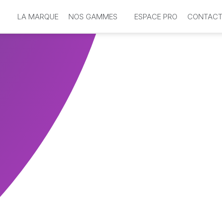
LA MARQUE
NOS GAMMES
ESPACE PRO
CONTAC
Sublimo Enfants
Douceur Nature
Coiffants &
Natural CC
Ins
Styling
u ?