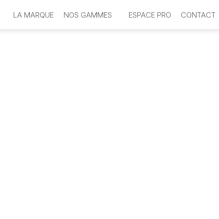
LA MARQUE
NOS GAMMES
ESPACE PRO
CONTACT
Sublimo Enfants
Douceur Nature
Coiffants & Styling
Natural CC
Instant T
Or Infin