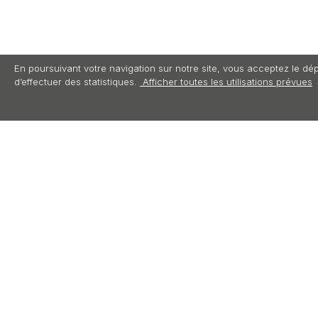
En poursuivant votre navigation sur notre site, vous acceptez le dép
d’effectuer des statistiques.
Afficher toutes les utilisations prévues
DESCRIPTION