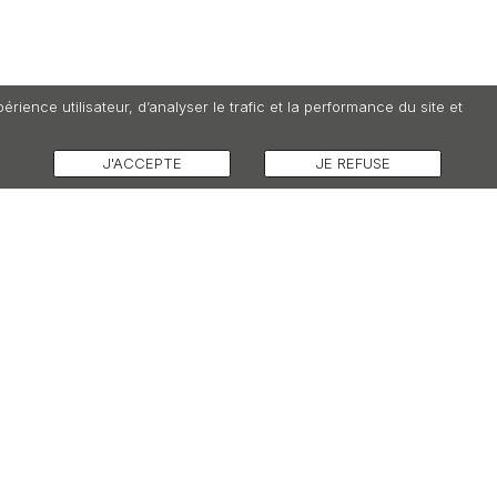
ence utilisateur, d’analyser le trafic et la performance du site et
J'ACCEPTE
JE REFUSE