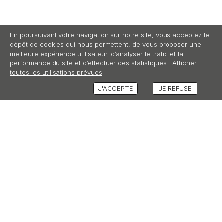
En poursuivant votre navigation sur notre site, vous acceptez le
dépôt de cookies qui nous permettent, de vous proposer une
meilleure expérience utilisateur, d’analyser le trafic et la
performance du site et d’effectuer des statistiques.
Afficher
toutes les utilisations prévues
J'ACCEPTE
JE REFUSE
DESCRIPTION