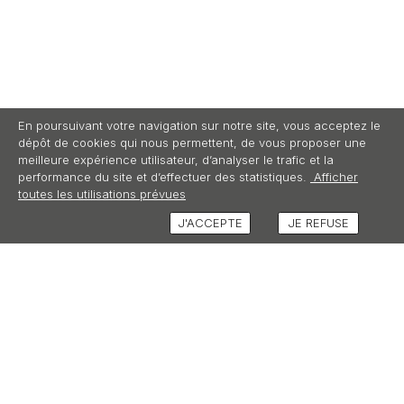
En poursuivant votre navigation sur notre site, vous acceptez le
dépôt de cookies qui nous permettent, de vous proposer une
meilleure expérience utilisateur, d’analyser le trafic et la
performance du site et d’effectuer des statistiques.
Afficher
toutes les utilisations prévues
J'ACCEPTE
JE REFUSE
AVIS (3)